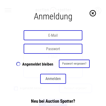
highlight_off
Anmeldung
Willkommen
Angemeldet bleiben
Passwort vergessen?
Anmelden
Angemeldet bleiben
Passwort vergessen?
Neu bei Auction Spotter?
Anmelden