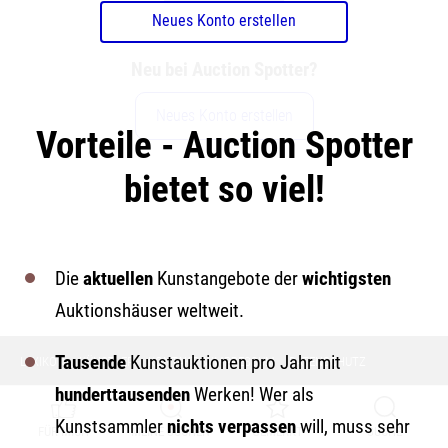
Neues Konto erstellen
Neu bei Auction Spotter?
Neues Konto erstellen
Vorteile - Auction Spotter
bietet so viel!
Die
aktuellen
Kunstangebote der
wichtigsten
Auktionshäuser weltweit.
Tausende
Kunstauktionen pro Jahr mit
LEXIKON
KÜNSTLER
KONTAKT & IMPRESSUM
DATENSCHUTZ
hunderttausenden
Werken! Wer als
Kunstsammler
nichts verpassen
will, muss sehr
FÜR MICH
MEINE SUCHEN
GEMERKT
SUCHE