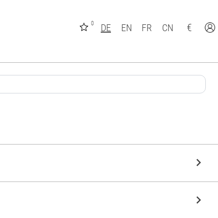
0
€
DE
EN
FR
CN
keyboard_arrow_right
keyboard_arrow_right