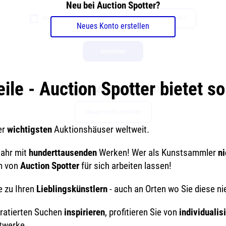
Neu bei Auction Spotter?
Angemeldet bleiben
Passwort vergessen?
Neues Konto erstellen
Anmelden
eile - Auction Spotter bietet so 
Neu bei Auction Spotter?
Neues Konto erstellen
er
wichtigsten
Auktionshäuser weltweit.
Jahr mit
hunderttausenden
Werken! Wer als Kunstsammler
n
am von
Auction Spotter
für sich arbeiten lassen!
e zu Ihren
Lieblingskünstlern
- auch an Orten wo Sie diese ni
uratierten Suchen
inspirieren
, profitieren Sie von
individualis
twerke.