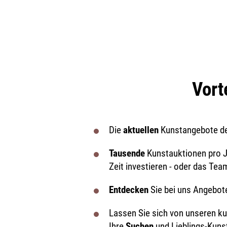
Vort
Die
aktuellen
Kunstangebote d
Tausende
Kunstauktionen pro 
Zeit investieren - oder das Te
Entdecken
Sie bei uns Angebot
Lassen Sie sich von unseren k
Ihre
Suchen
und Lieblings-Kuns