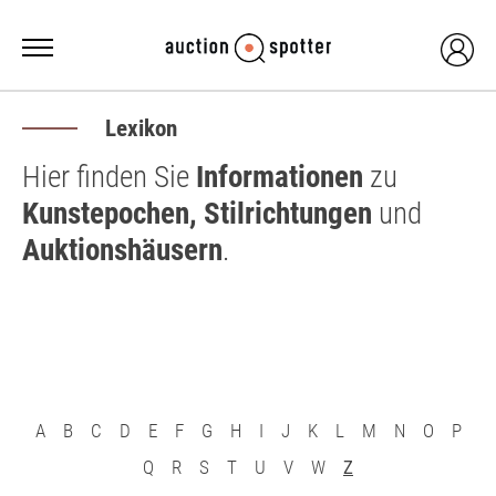
Lexikon
Hier finden Sie
Informationen
zu
Kunstepochen, Stilrichtungen
und
Auktionshäusern
.
A
B
C
D
E
F
G
H
I
J
K
L
M
N
O
P
Q
R
S
T
U
V
W
Z