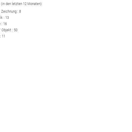
(in den letzten 12 Monaten):
/ Zeichnung : 8
ik : 13
 : 16
/ Objekt : 50
: 11