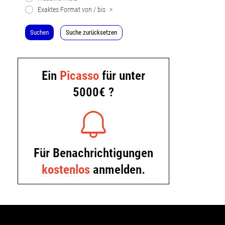
Exaktes Format von / bis
>
Suchen
Suche zurücksetzen