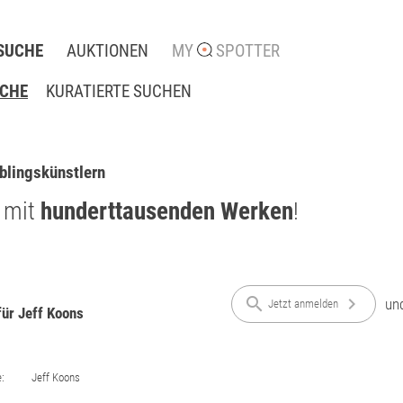
SUCHE
AUKTIONEN
MY
SPOTTER
UCHE
KURATIERTE SUCHEN
blingskünstlern
 mit
hunderttausenden Werken
!
search
chevron_right
un
Jetzt anmelden
für Jeff Koons
:
Jeff Koons