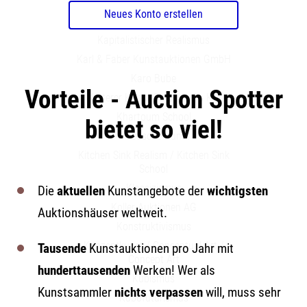
Neues Konto erstellen
K Auction
Kapitalistischer Realismus
Karl & Faber Kunstauktionen GmbH
Karo Bube
Vorteile - Auction Spotter
Ketterer Kunst GmbH & Co KG
Khartoum School
bietet so viel!
Kinetische Kunst
Kitchen Sink Realism / Kitchen Sink
School
Klassizismus
Die
aktuellen
Kunstangebote der
wichtigsten
Koller Auktionen AG
Auktionshäuser weltweit.
Konstruktivismus
Konzeptkunst / Conceptual Art /
Tausende
Kunstauktionen pro Jahr mit
Concept Art
hunderttausenden
Werken! Wer als
Kubismus
Kunstsammler
nichts verpassen
will, muss sehr
Kubofuturismus