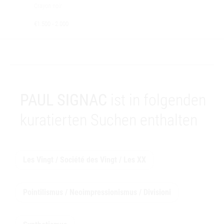
Crayon noir
€1.500 - 2.000
PAUL SIGNAC
ist in folgenden
kuratierten Suchen enthalten
Les Vingt / Société des Vingt / Les XX
Pointilismus / Neoimpressionismus / Divisioni