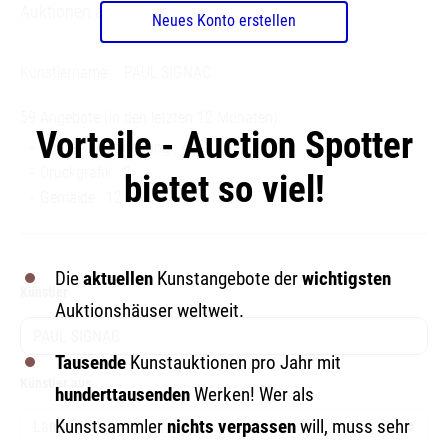
Auktionen angeboten wird.
Neues Konto erstellen
Künstlername:
PAUL SIGNAC
59 Angebote (in den letzten 12 Monaten):
Vorteile - Auction Spotter
Aquarell / Zeichnung : 45
Druckgrafik : 2
bietet so viel!
Gemälde : 12
Die
aktuellen
Kunstangebote der
wichtigsten
Künstler
Auktionshäuser weltweit.
Tausende
Kunstauktionen pro Jahr mit
Künstler aus
hunderttausenden
Werken! Wer als
Kunstsammler
nichts verpassen
will, muss sehr