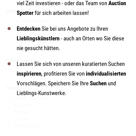
viel Zeit investieren - oder das Team von
Auction
Epoche
Spotter
für sich arbeiten lassen!
Zeitgenössische Kunst
Post War
Entdecken
Sie bei uns Angebote zu Ihren
Klassische Moderne
Lieblingskünstlern
- auch an Orten wo Sie diese
Kunst des 19. Jahrhunderts
nie gesucht hätten.
Alte Meister
Datierung von / bis
Lassen Sie sich von unseren kuratierten Suchen
inspirieren
, profitieren Sie von
individualisierten
bis
Vorschlägen. Speichern Sie Ihre
Suchen
und
Technik
Lieblings-Kunstwerke.
Aquarell / Zeichnung
Druckgrafik
Fotografie
Gemälde
Skulptur / Objekt