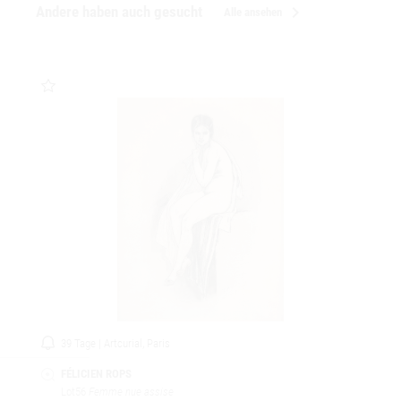
chevron_right
Andere haben auch gesucht
Alle ansehen
39 Tage | Artcurial, Paris
FÉLICIEN ROPS
Lot56
Femme nue assise