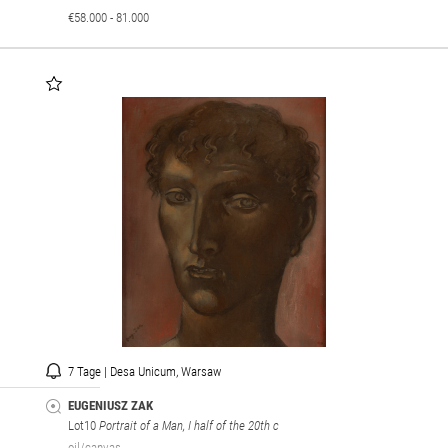
€58.000 - 81.000
7 Tage | Desa Unicum, Warsaw
EUGENIUSZ ZAK
Lot10
Portrait of a Man, I half of the 20th c
oil/canvas