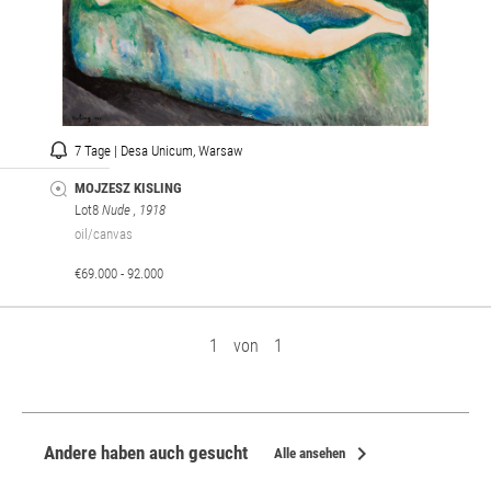
7 Tage | Desa Unicum, Warsaw
MOJZESZ KISLING
Lot8
Nude
, 1918
oil/canvas
€69.000 - 92.000
1
von
1
chevron_right
Andere haben auch gesucht
Alle ansehen