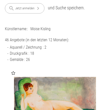
und Suche speichern.
search
chevron_right
Jetzt anmelden
Künstlername::
Moise Kisling
46 Angebote (in den letzten 12 Monaten):
Aquarell / Zeichnung : 2
Druckgrafik : 18
Gemälde : 26