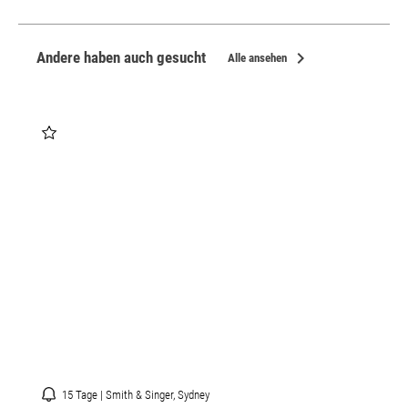
chevron_right
Andere haben auch gesucht
Alle ansehen
15 Tage | Smith & Singer, Sydney