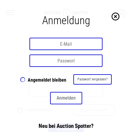
highlight_off
Anmeldung
Willkommen
Angemeldet bleiben
Passwort vergessen?
Anmelden
Angemeldet bleiben
Passwort vergessen?
Neu bei Auction Spotter?
Anmelden