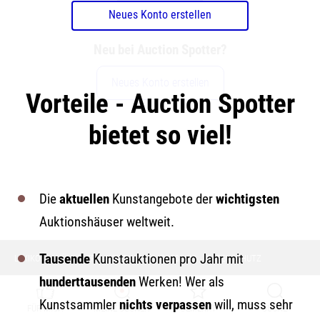
Neues Konto erstellen
Neu bei Auction Spotter?
Neues Konto erstellen
Vorteile - Auction Spotter
bietet so viel!
Die
aktuellen
Kunstangebote der
wichtigsten
Auktionshäuser weltweit.
Tausende
Kunstauktionen pro Jahr mit
LEXIKON
KÜNSTLER
KONTAKT & IMPRESSUM
DATENSCHUTZ
hunderttausenden
Werken! Wer als
Kunstsammler
nichts verpassen
will, muss sehr
FÜR MICH
MEINE SUCHEN
GEMERKT
SUCHE