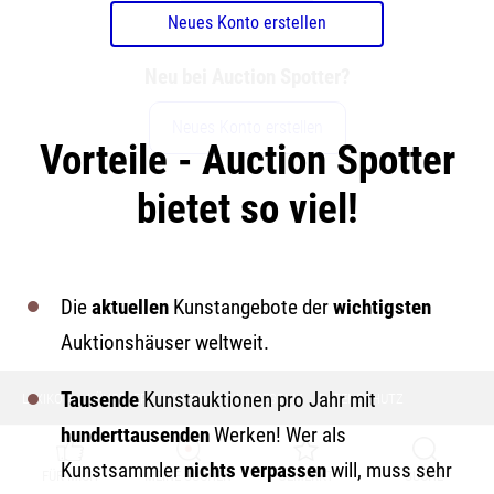
Neues Konto erstellen
Neu bei Auction Spotter?
Neues Konto erstellen
Vorteile - Auction Spotter
bietet so viel!
Die
aktuellen
Kunstangebote der
wichtigsten
Auktionshäuser weltweit.
Tausende
Kunstauktionen pro Jahr mit
LEXIKON
KÜNSTLER
KONTAKT & IMPRESSUM
DATENSCHUTZ
hunderttausenden
Werken! Wer als
Kunstsammler
nichts verpassen
will, muss sehr
FÜR MICH
MEINE SUCHEN
GEMERKT
SUCHE