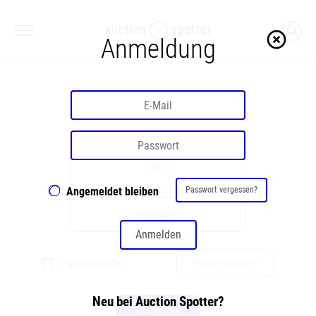
highlight_off
Anmeldung
Willkommen
Angemeldet bleiben
Passwort vergessen?
Anmelden
Angemeldet bleiben
Passwort vergessen?
Neu bei Auction Spotter?
Anmelden