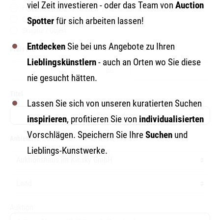
viel Zeit investieren - oder das Team von
Auction
Fotografie
Gemälde
Spotter
für sich arbeiten lassen!
Skulptur / Objekt
Entdecken
Sie bei uns Angebote zu Ihren
Preis in€
Lieblingskünstlern
- auch an Orten wo Sie diese
bis
nie gesucht hätten.
Titel
Lassen Sie sich von unseren kuratierten Suchen
inspirieren
, profitieren Sie von
individualisierten
Vorschlägen. Speichern Sie Ihre
Suchen
und
Anbieter
Lieblings-Kunstwerke.
Auktion