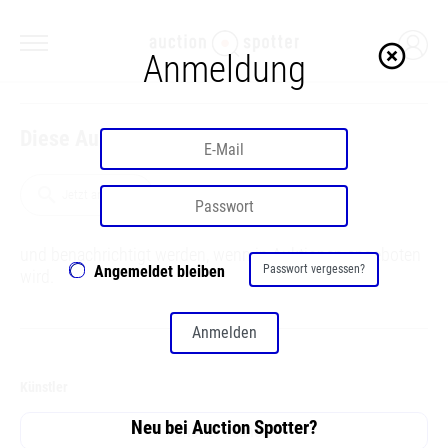
highlight_off
Anmeldung
Diese Auktion ist bereits beendet
search
Jetzt anmelden
und benachrichtigt werden, wenn in Auktionen angeboten
Angemeldet bleiben
Passwort vergessen?
wird.
Anmelden
Künstler
Neu bei Auction Spotter?