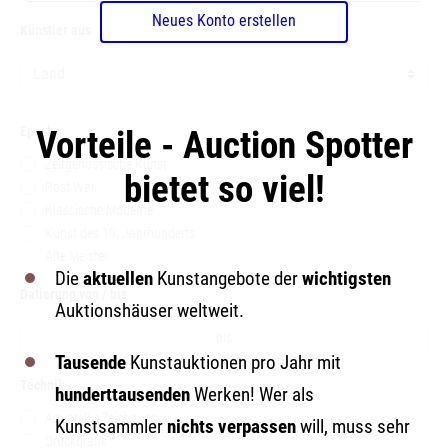
Neues Konto erstellen
Künstler aus
Epoche
Vorteile - Auction Spotter
Zeitgenössische Kunst
bietet so viel!
Post War
Klassische Moderne
Kunst des 19. Jahrhunderts
Alte Meister
Die
aktuellen
Kunstangebote der
wichtigsten
Datierung von / bis
Auktionshäuser weltweit.
bis
Tausende
Kunstauktionen pro Jahr mit
Technik
hunderttausenden
Werken! Wer als
Aquarell / Zeichnung
Kunstsammler
nichts verpassen
will, muss sehr
Druckgrafik